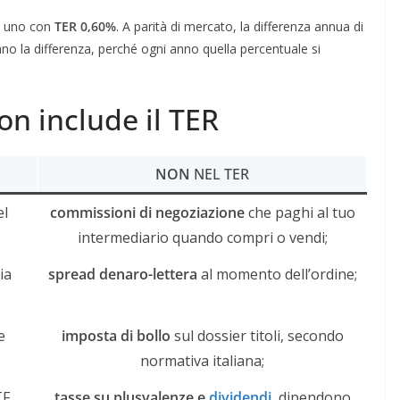
, uno con
TER 0,60%
. A parità di mercato, la differenza annua di
anno la differenza, perché ogni anno quella percentuale si
on include il TER
NON
NEL TER
el
commissioni di negoziazione
che paghi al tuo
intermediario quando compri o vendi;
ia
spread denaro-lettera
al momento dell’ordine;
e
imposta di bollo
sul dossier titoli, secondo
normativa italiana;
F.
tasse su plusvalenze e
dividendi
, dipendono