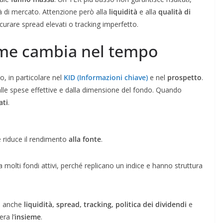
tà di mercato. Attenzione però alla
liquidità
e alla
qualità di
scurare spread elevati o tracking imperfetto.
come cambia nel tempo
, in particolare nel
KID (Informazioni chiave)
e nel
prospetto
.
le spese effettive e dalla dimensione del fondo. Quando
ati
.
e riduce il rendimento
alla fonte
.
a molti fondi attivi, perché replicano un indice e hanno struttura
a anche
liquidità, spread, tracking, politica dei dividendi
e
ra l’
insieme
.