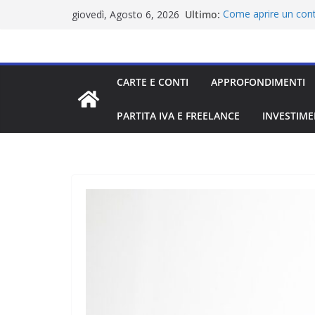
Salta
Ultimo:
Come aprire un conto
giovedì, Agosto 6, 2026
al
ancora la residenza
Come aprire un cont
contenuto
residenza
Wise recensione: sic
CARTE E CONTI
APPROFONDIMENTI
multivaluta
Come aprire un conto
ancora la residenza
PARTITA IVA E FREELANCE
INVESTIME
Come aprire un cont
ancora la residenza