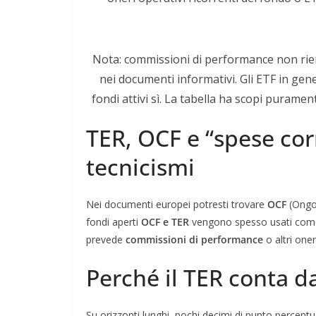
Nota: commissioni di performance non rien
nei documenti informativi. Gli ETF in ge
fondi attivi sì. La tabella ha scopi puramen
TER, OCF e “spese cor
tecnicismi
Nei documenti europei potresti trovare
OCF
(Ongo
fondi aperti
OCF e TER
vengono spesso usati co
prevede
commissioni di performance
o altri one
Perché il TER conta d
Su orizzonti lunghi, pochi decimi di punto percent