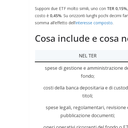
Supponi due ETF molto simili, uno con
TER 0,15%
costo è
0,45%
. Su orizzonti lunghi pochi decimi f
somma all’effetto dell’
interesse composto
.
Cosa include e cosa n
NEL TER
spese di gestione e amministrazione d
fondo;
costi della banca depositaria e di custod
titoli;
spese legali, regolamentari, revisione 
pubblicazione documenti;
oneri operativi ricorrenti del fondo o ET