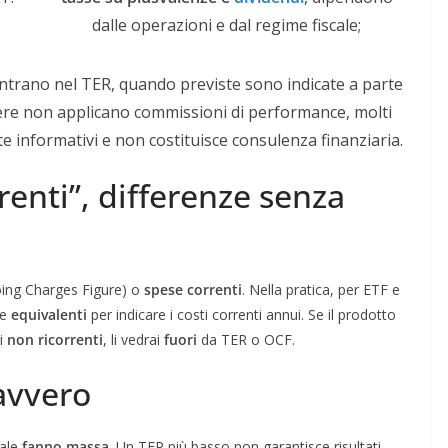
dalle operazioni e dal regime fiscale;
trano nel TER, quando previste sono indicate a parte
nere non applicano commissioni di performance, molti
te informativi e non costituisce consulenza finanziaria.
renti”, differenze senza
ing Charges Figure) o
spese correnti
. Nella pratica, per ETF e
me
equivalenti
per indicare i costi correnti annui. Se il prodotto
ri
non ricorrenti
, li vedrai
fuori
da TER o OCF.
avvero
uale
fanno massa
. Un TER più basso non garantisce risultati,