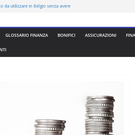
 da utilizzare in Belgio senza avere
o all’estero senza avere ancora la
urezza, costi e opinioni sul conto
GLOSSARIO FINANZA
BONIFICI
ASSICURAZIONI
FIN
 da utilizzare in Inghilterra senza avere
NTI
o da utilizzare in Ungheria senza avere