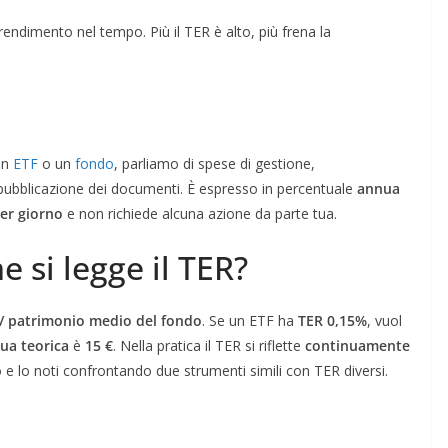
endimento nel tempo. Più il TER è alto, più frena la
un
ETF
o un
fondo
, parliamo di spese di gestione,
pubblicazione dei documenti. È espresso in percentuale
annua
er giorno
e non richiede alcuna azione da parte tua.
 si legge il TER?
 / patrimonio medio del fondo
. Se un ETF ha
TER 0,15%
, vuol
ua teorica
è
15 €
. Nella pratica il TER si riflette
continuamente
o e lo noti confrontando due strumenti simili con TER diversi.