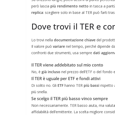
però lascia
più rendimento netto
in tasca a pari
replica
: scegliere solo in base al TER può farti tra
Dove trovi il TER e 
Lo trovi nella
documentazione chiave
del prodotto
Il valore può
variare
nel tempo, perché dipende dal
confronti due strumenti, usa sempre
dati aggiorn
Il TER viene addebitato sul mio conto
No, è
già incluso
nel prezzo dell’ETF o del fondo 
Il TER è uguale per ETF e fondi attivi
Di solito no. Gli
ETF
hanno TER
più bassi
rispetto 
più snella.
Se scelgo il TER più basso vinco sempre
Non necessariamente. TER basso aiuta, ma valut
affidabilità dell’emittente. La scelta migliore conside