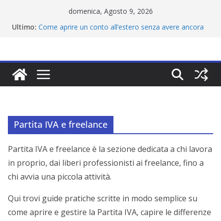
Salta
domenica, Agosto 9, 2026
al
Ultimo:
Come aprire un conto all’estero senza avere ancora
contenuto
la residenza
Istituto di moneta elettronica (IMEL): cos’è e come
funziona
Miglior conto online 2026: quale scegliere?
Carta di debito: cos’è, come funziona e quale
scegliere
Migliori carte da viaggio all’estero: quale scegliere
Partita IVA e freelance
Partita IVA e freelance è la sezione dedicata a chi lavora
in proprio, dai liberi professionisti ai freelance, fino a
chi avvia una piccola attività.
Qui trovi guide pratiche scritte in modo semplice su
come aprire e gestire la Partita IVA, capire le differenze