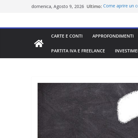
Salta
Ultimo:
Come aprire un co
domenica, Agosto 9, 2026
al
residenza
Istituto di monet
contenuto
Miglior conto onl
Carta di debito: 
CARTE E CONTI
APPROFONDIMENTI
Migliori carte da 
PARTITA IVA E FREELANCE
INVESTIME