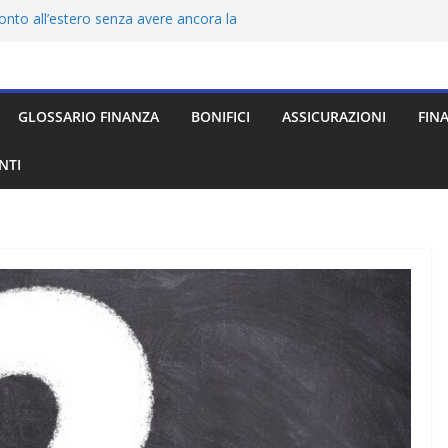
nto all’estero senza avere ancora la
a elettronica (IMEL): cos’è e come funziona
ine 2026: quale scegliere?
cos’è, come funziona e quale scegliere
GLOSSARIO FINANZA
BONIFICI
ASSICURAZIONI
FIN
viaggio all’estero: quale scegliere
NTI