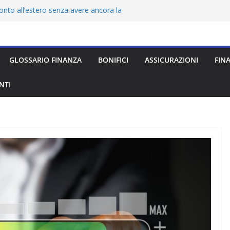
nto all’estero senza avere ancora la
a elettronica (IMEL): cos’è e come funziona
ine 2026: quale scegliere?
cos’è, come funziona e quale scegliere
GLOSSARIO FINANZA
BONIFICI
ASSICURAZIONI
FIN
viaggio all’estero: quale scegliere
NTI