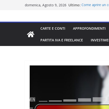
Salta
Ultimo:
Come aprire un co
domenica, Agosto 9, 2026
al
residenza
Istituto di monet
contenuto
Miglior conto onl
Carta di debito: 
CARTE E CONTI
APPROFONDIMENTI
Migliori carte da 
PARTITA IVA E FREELANCE
INVESTIME