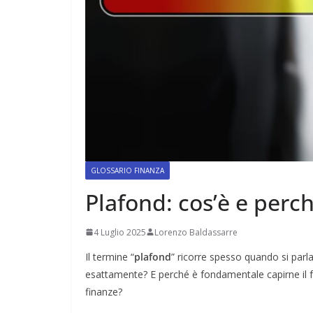
GLOSSARIO FINANZA
Plafond: cos’è e perc
4 Luglio 2025
Lorenzo Baldassarre
Il termine “
plafond
” ricorre spesso quando si parl
esattamente? E perché è fondamentale capirne il f
finanze?