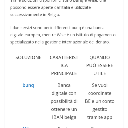
Tra le soluzioni disponibili ci sono
bunq
e
Wise
, che
possono essere aperte dall’Italia e utilizzate
successivamente in Belgio.
I due servizi sono però differenti. bunq è una banca
digitale europea, mentre Wise è un istituto di pagamento
specializzato nella gestione internazionale del denaro.
SOLUZIONE
CARATTERIST
QUANDO
ICA
PUÒ ESSERE
PRINCIPALE
UTILE
bunq
Banca
Se vuoi
digitale con
coordinate
possibilità di
BE e un conto
ottenere un
gestito
IBAN belga
tramite app