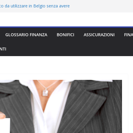
o da utilizzare in Belgio senza avere
o all’estero senza avere ancora la
urezza, costi e opinioni sul conto
GLOSSARIO FINANZA
BONIFICI
ASSICURAZIONI
FIN
 da utilizzare in Inghilterra senza avere
NTI
o da utilizzare in Ungheria senza avere