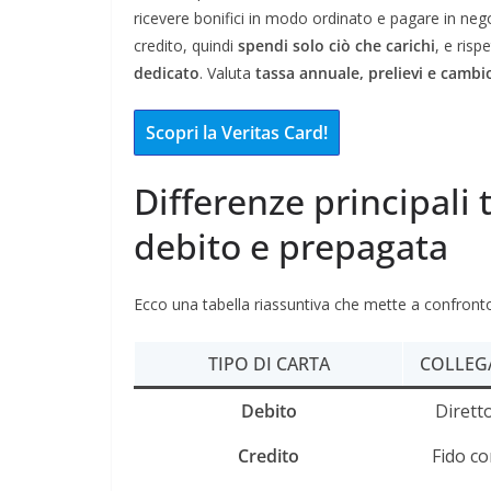
ricevere bonifici in modo ordinato e pagare in neg
credito, quindi
spendi solo ciò che carichi
, e risp
dedicato
. Valuta
tassa annuale, prelievi e cambi
Scopri la Veritas Card!
Differenze principali t
debito e prepagata
Ecco una tabella riassuntiva che mette a confronto l
TIPO DI CARTA
COLLEG
Debito
Dirett
Credito
Fido co