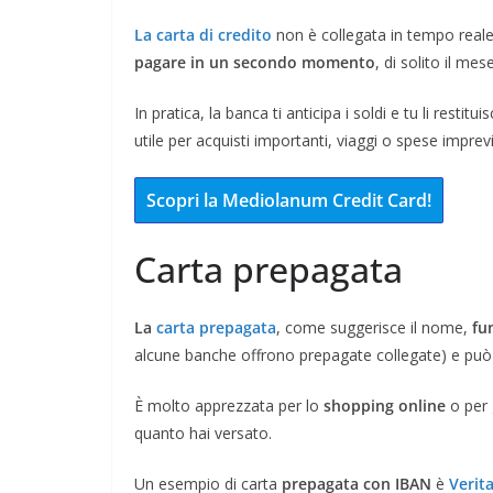
La carta di credito
non è collegata in tempo reale
pagare in un secondo momento
, di solito il me
In pratica, la banca ti anticipa i soldi e tu li restitu
utile per acquisti importanti, viaggi o spese imprevis
Scopri la Mediolanum Credit Card!
Carta prepagata
La
carta prepagata
, come suggerisce il nome,
fu
alcune banche offrono prepagate collegate) e può e
È molto apprezzata per lo
shopping online
o per 
quanto hai versato.
Un esempio di carta
prepagata con IBAN
è
Verit