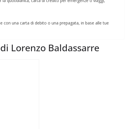
 la quotidianità, carta di credito per emergenze o viaggi,
te con una carta di debito o una prepagata, in base alle tue
r di Lorenzo Baldassarre