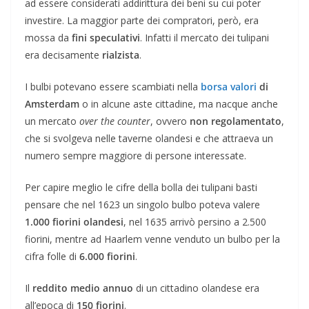
ad essere considerati addirittura dei beni su cui poter
investire. La maggior parte dei compratori, però, era
mossa da
fini speculativi
. Infatti il mercato dei tulipani
era decisamente
rialzista
.
I bulbi potevano essere scambiati nella
borsa valori
di
Amsterdam
o in alcune aste cittadine, ma nacque anche
un mercato
over the counter
, ovvero
non regolamentato
,
che si svolgeva nelle taverne olandesi e che attraeva un
numero sempre maggiore di persone interessate.
Per capire meglio le cifre della bolla dei tulipani basti
pensare che nel 1623 un singolo bulbo poteva valere
1.000 fiorini olandesi
, nel 1635 arrivò persino a 2.500
fiorini, mentre ad Haarlem venne venduto un bulbo per la
cifra folle di
6.000 fiorini
.
Il
reddito medio
annuo
di un cittadino olandese era
all’epoca di
150 fiorini
.