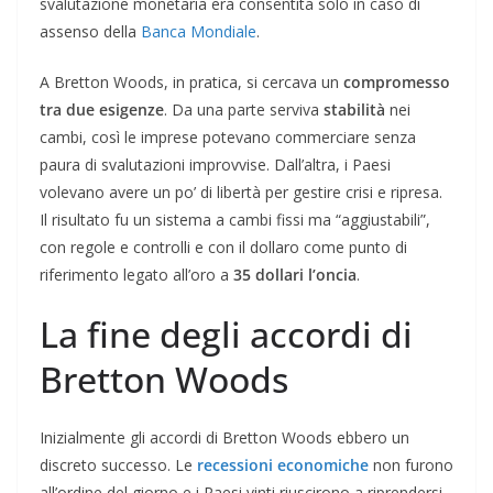
svalutazione monetaria era consentita solo in caso di
assenso della
Banca Mondiale
.
A Bretton Woods, in pratica, si cercava un
compromesso
tra due esigenze
. Da una parte serviva
stabilità
nei
cambi, così le imprese potevano commerciare senza
paura di svalutazioni improvvise. Dall’altra, i Paesi
volevano avere un po’ di libertà per gestire crisi e ripresa.
Il risultato fu un sistema a cambi fissi ma “aggiustabili”,
con regole e controlli e con il dollaro come punto di
riferimento legato all’oro a
35 dollari l’oncia
.
La fine degli accordi di
Bretton Woods
Inizialmente gli accordi di Bretton Woods ebbero un
discreto successo. Le
recessioni economiche
non furono
all’ordine del giorno e i Paesi vinti riuscirono a riprendersi,