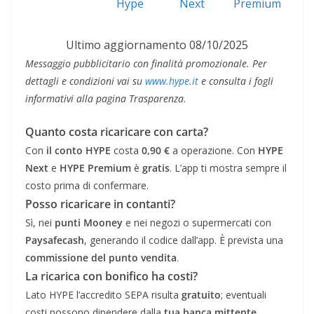
Hype
Next
Premium
Ultimo aggiornamento 08/10/2025
Messaggio pubblicitario con finalità promozionale. Per
dettagli e condizioni vai su
www.hype.it
e consulta i fogli
informativi alla pagina Trasparenza.
Quanto costa ricaricare con carta?
Con
il conto HYPE
costa
0,90 €
a operazione. Con
HYPE
Next
e
HYPE Premium
è
gratis
. L’app ti mostra sempre il
costo prima di confermare.
Posso ricaricare in contanti?
Sì, nei
punti Mooney
e nei negozi o supermercati con
Paysafecash
, generando il codice dall’app. È prevista una
commissione del punto vendita
.
La ricarica con bonifico ha costi?
Lato HYPE l’accredito SEPA risulta
gratuito
; eventuali
costi possono dipendere dalla
tua banca mittente
.