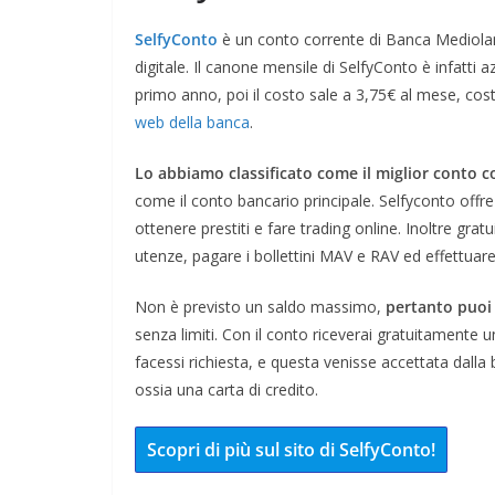
SelfyConto
è un conto corrente di Banca Mediolanum
digitale. Il canone mensile di SelfyConto è infatti az
primo anno, poi il costo sale a 3,75€ al mese, cos
web della banca
.
Lo abbiamo classificato come il miglior conto c
come il conto bancario principale. Selfyconto offre 
ottenere prestiti e fare trading online. Inoltre gra
utenze, pagare i bollettini MAV e RAV ed effettuare
Non è previsto un saldo massimo,
pertanto puoi 
senza limiti. Con il conto riceverai gratuitamente
facessi richiesta, e questa venisse accettata dall
ossia una carta di credito.
Scopri di più sul sito di SelfyConto!