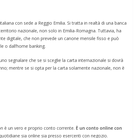
italiana con sede a Reggio Emilia. Si tratta in realtà di una banca
l territorio nazionale, non solo in Emilia-Romagna. Tuttavia, ha
nte digitale, che non prevede un canone mensile fisso e può
e o dall’home banking.
no segnalare che se si sceglie la carta internazionale si dovrà
 anno; mentre se si opta per la carta solamente nazionale, non è
n è un vero e proprio conto corrente.
È un conto online con
e quotidiane sia online sia presso esercenti con negozio.