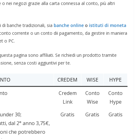
 o nei negozi grazie alla carta connessa al conto, più altri
di banche tradizionali, sia
banche online
o
istituti di moneta
n conto corrente o un conto dii pagamento, da gestire in maniera
et o PC.
 questa pagina sono affiliati. Se richiedi un prodotto tramite
sione, senza costi aggiuntivi per te.
ONTO
CREDEM
WISE
HYPE
nto
Credem
Conto
Conto
Link
Wise
Hype
 under 30;
Gratis
Gratis
Gratis
tti, dal 2° anno 3,75€,
ioni che potrebbero