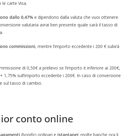
 le carte Visa.
tono dallo 0,47%
e dipendono dalla valuta che vuoi ottenere.
nversione valutaria avrai ben presente quale sarà il tasso di
a.
i sono commissioni
, mentre l’importo eccedente i 200 € subirà
issione di 0,50€ a prelievo se l’importo è inferiore ai 200€,
+ 1,75% sull’importo eccedente i 200€. In caso di conversione
e sul tasso di cambio.
lior conto online
pagamenti
(bonifici ordinari e
istantanei
: molte banche ora li