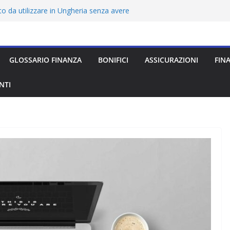
o da utilizzare in Ungheria senza avere
ggio all’estero: quale scegliere
o all’estero senza avere ancora la
GLOSSARIO FINANZA
BONIFICI
ASSICURAZIONI
FIN
urezza, costi e opinioni sul conto
 da utilizzare in Inghilterra senza avere
NTI