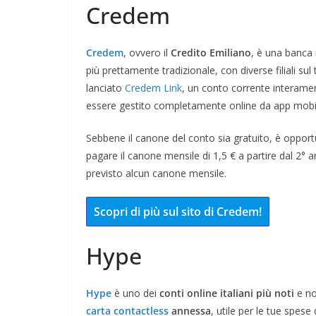
Credem
Credem
, ovvero il
Credito Emiliano
, è una banca 
più prettamente tradizionale, con diverse filiali su
lanciato
Credem Link
, un conto corrente interame
essere gestito completamente online da app mobil
Sebbene il canone del conto sia gratuito, è opportu
pagare il canone mensile di 1,5 € a partire dal 2°
previsto alcun canone mensile.
Scopri di più sul sito di Credem!
Hype
Hype
è uno dei
conti online italiani più noti
e no
carta contactless
annessa
, utile per le tue spes