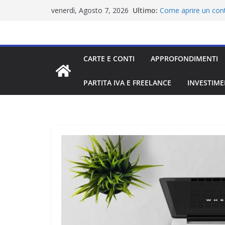
Salta
Ultimo:
Come aprire un cont
venerdì, Agosto 7, 2026
al
ancora la residenza
Migliori carte da via
contenuto
Come aprire un cont
residenza
CARTE E CONTI
APPROFONDIMENTI
Wise recensione: sic
multivaluta
Come aprire un conto
PARTITA IVA E FREELANCE
INVESTIME
ancora la residenza